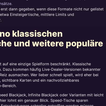
nsätze.
 erst dann gegeben, wenn diese Formate nicht nur gelistet
etwa Einsteigertische, mittlere Limits und
.
ino klassischen
che und weitere populäre
t auf eine einzige Spielform beschränkt. Klassische
rn. Dazu kommen häufig Live-Dealer-Versionen bekannter
 Reiz ausmachen. Wer lieber schnell spielt, wird eher bei
 sichtbare Karten und ein nachvollziehbares
e-Bereich.
d Blackjack, Infinite Blackjack oder Varianten mit leicht
ier lohnt ein genauer Blick. Speed-Tische sparen
eil Entscheidungen schneller getroffen werden müssen.