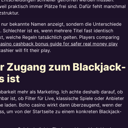
 weil praktisch immer Plätze frei sind. Dafür fehlt manchmal
struktur.
t nur bekannte Namen anzeigt, sondern die Unterschiede
Schlechter ist es, wenn mehrere Titel fast identisch
, welche Regeln tatsächlich gelten. Players comparing
asino cashback bonus guide for safer real money play
hier will fit their play.
r Zugang zum Blackjack-
s ist
enbarkeit mehr als Marketing. Ich achte deshalb darauf, ob
r ist, ob Filter für Live, klassische Spiele oder Anbieter
che laden. Boho casino wirkt dann überzeugend, wenn der
, um von der Startseite zu einem konkreten Blackjack-