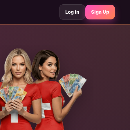
Log In
Sign Up