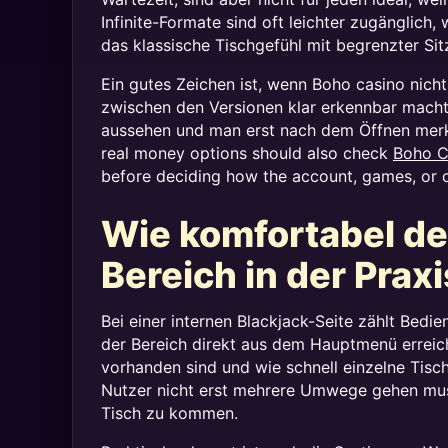
Infinite-Formate sind oft leichter zugänglich,
das klassische Tischgefühl mit begrenzter Sitz
Ein gutes Zeichen ist, wenn Boho casino nich
zwischen den Versionen klar erkennbar macht. 
aussehen und man erst nach dem Öffnen merkt
real money options should also check
Boho C
before deciding how the account, games, or cas
Wie komfortabel de
Bereich in der Praxi
Bei einer internen Blackjack-Seite zählt Bedi
der Bereich direkt aus dem Hauptmenü erreichba
vorhanden sind und wie schnell einzelne Tis
Nutzer nicht erst mehrere Umwege gehen muss
Tisch zu kommen.