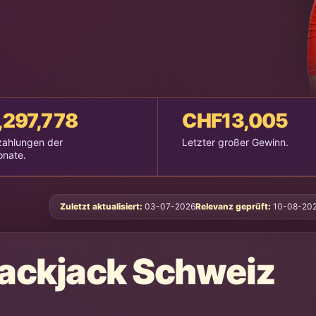
,297,778
CHF13,005
ahlungen der
Letzter großer Gewinn.
onate.
Zuletzt aktualisiert:
03-07-2026
Relevanz geprüft:
10-08-20
Blackjack Schweiz