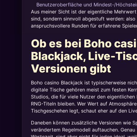
Benutzeroberfläche und Mindest-/Höchstei
Aus meiner Sicht ist der eigentliche Mehrwert
sind, sondern sinnvoll abgestuft werden: also 
anspruchsvollere Runden für erfahrene Spieler
Ob es bei Boho cas
Blackjack, Live-Tis
Versionen gibt
Boho casino Blackjack ist typischerweise nich
digitale Tische gehören meist zum festen Ke
Studios, die für viele Nutzer den eigentlichen
RNG-Titeln bleiben. Wer Wert auf Atmosphäre,
Tischgeschehen legt, schaut eher auf den Liv
Daneben können zusätzliche Versionen wie Spee
verändertem Regelmodell auftauchen. Genau h
Wartezeit, sind aber nicht für jeden ideal, w