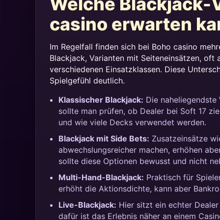
Welche Blackjack-V
casino erwarten k
Im Regelfall finden sich bei Boho casino meh
Blackjack, Varianten mit Seiteneinsätzen, oft
verschiedenen Einsatzklassen. Diese Untersch
Spielgefühl deutlich.
Klassischer Blackjack:
Die naheliegendste W
sollte man prüfen, ob Dealer bei Soft 17 zie
und wie viele Decks verwendet werden.
Blackjack mit Side Bets:
Zusatzeinsätze wie
abwechslungsreicher machen, erhöhen aber me
sollte diese Optionen bewusst und nicht ne
Multi-Hand-Blackjack:
Praktisch für Spiele
erhöht die Aktionsdichte, kann aber Bankrol
Live-Blackjack:
Hier sitzt ein echter Deale
dafür ist das Erlebnis näher an einem Casin