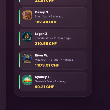
22.81 CHF
Casey N.
Sheriffcolt · 5 min ago
182.44 CHF
Logan Z.
Thunderstruck 2 · 6 min ago
210.55 CHF
River W.
Magic Of The Ring · 7 min ago
1’673.91 CHF
Sydney T.
Gemza X Mas · 8 min ago
99.21 CHF